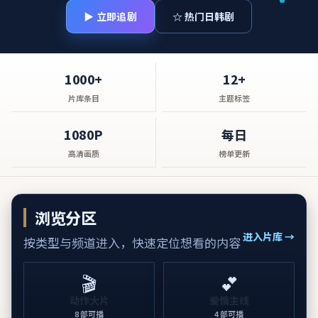
▶ 立即追剧
☆ 热门日韩剧
1000+
12+
片库条目
主题标签
1080P
每日
高清画质
榜单更新
浏览分区
进入片库 →
按类型与频道进入，快速定位想看的内容
🎬
💕
动作大片
爱情主线
8
部可播
4
部可播