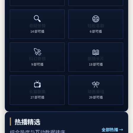
🔍
😄
悬疑惊悚
轻松喜剧
14
部可播
6
部可播
🚀
📖
科幻奇想
剧情长片
9
部可播
18
部可播
📺
🎌
长篇剧集
动画番组
27
部可播
29
部可播
热播精选
全部热播 →
综合热度与互动数据排序